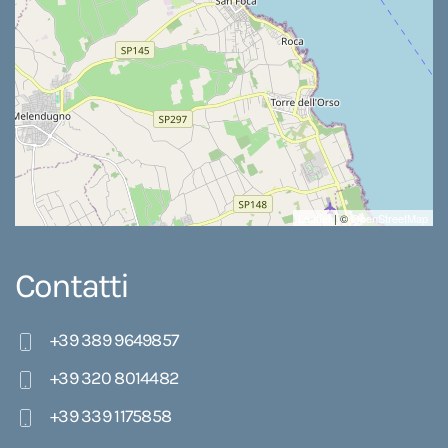
Leaflet
| ©
OpenStreetMap
Contatti
+39 389 9649857
+39 320 8014482
+39 339 1175858